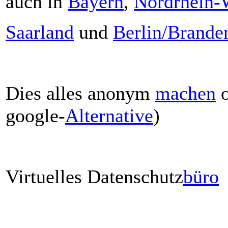
auch in
Bayern
,
Nordrhein-W
Saarland
und
Berlin/Brande
Dies alles anonym
machen
o
google-
Alternative
)
Virtuelles Datenschutz
büro